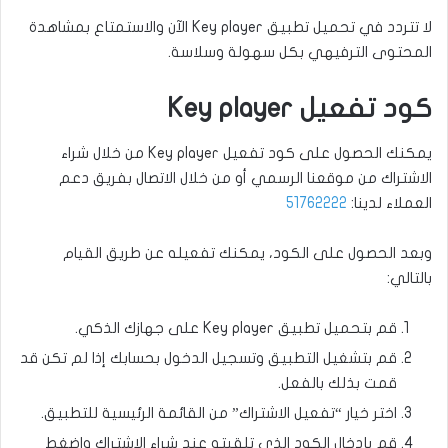
لا تتردد في تحميل تطبيق Key player الآن والاستمتاع بمشاهدة
المحتوى الترفيهي بكل سهولة وسلاسة.
كود تفعيل Key player
يمكنك الحصول على كود تفعيل Key player من خلال شراء
الاشتراك من موقعنا الرسمي أو من خلال الاتصال بفريق دعم
العملاء لدينا:
51762222
وبعد الحصول على الكود، يمكنك تفعيله عن طريق القيام
بالتالي:
قم بتحميل تطبيق Key player على جهازك الذكي.
قم بتشغيل التطبيق وتسجيل الدخول بحسابك إذا لم تكن قد
قمت بذلك بالفعل.
اختر خيار “تفعيل الاشتراك” من القائمة الرئيسية للتطبيق.
قم بإدخال الكود الذي تلقيته عند شراء الاشتراك واضغط