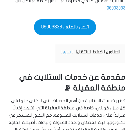
الستلايت ✅ فني هندي محترف ✅ أسعار رخيصة ✅ اتصل الآن:
96003833
اتصل بالفني 96003833
العناوين [اضغط للانتقال]
إظهار
مقدمة عن خدمات الستلايت في
منطقة العقيلة 📡
تعتبر خدمات الستلايت من أهم الخدمات التي لا غنى عنها في
كل منزل كويتي، خاصة في منطقة
العقيلة
التي تشهد إقبالاً
متزايداً على خدمات الستلايت المتنوعة. مع التطور المستمر في
تكنولوجيا البث الفضائي وتعدد القنوات والباقات، أصبحت الحاجة
إلى
فني ستلايت العقيلة
متخصص أمراً ضرورياً لضمان استقبال