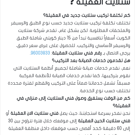
ستلايت العقيلة ❓
كم تكلفة تركيب ستلايت جديد في العقيلة؟
تختلف تكلفة تركيب ستلايت جديد حسب نوع الطبق والرسيفر
والملحقات المطلوبة. لكن بشكل عام، تقدم شركة ستلايت
الكويت أسعاراً تنافسية تبدأ من 15 دينار كويتي شاملة الطبق
والرسيفر الأساسي والتركيب. للحصول على عرض سعر دقيق،
يرجى الاتصال بـ
رقم فني ستلايت العقيلة
:
96003833
.
هل تقدمون خدمات الصيانة بعد التركيب؟
نعم، نقدم خدمات صيانة شاملة لجميع أنظمة الستلايت التي
نقوم بتركيبها، كما نقدم خدمات الصيانة للأنظمة المركبة
مسبقاً. تشمل خدماتنا ضماناً على التركيب والقطع لفترة محددة
تختلف حسب نوع الخدمة.
كم من الوقت يستغرق وصول فني الستلايت إلى منزلي في
العقيلة؟
نحن نفخر بسرعة استجابتنا، حيث يصل
فني ستلايت الان العقيلة
أو
فني ستلايت الحين العقيلة
إلى موقعك خلال فترة تتراوح بين 30
إلى 60 دقيقة كحد أقصى حسب موقعك داخل منطقة العقيلة