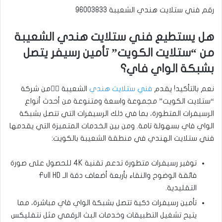
رقم فني ستلايت هندي الشعيبة 96003833
هل يستطيع فني ستلايت هندي الشعيبة
من “ستلايت الكويت” تأمين رسيفر يتصل
بشبكة الواي فاي؟
نعم بالتأكيد! يقدم
فني ستلايت هندي
الشعيبة 🧞‍♂️من شركة
“ستلايت الكويت” مجموعة واسعة ومتنوعة من أحدث أنواع
الرسيفرات المتطورة، بما في ذلك الرسيفرات التي تتصل بشبكة
الواي فاي بسهولة تامة. ومن بين الخدمات المتميزة التي يقدمها
فني ستلايت الهندي في منطقة الشعيبة بالكويت:
توفير رسيفرات متطورة تدعم تقنية 4K للحصول على صورة
فائقة الوضوح والنقاء بأربعة أضعاف دقة الـ Full HD
التقليدية.
تأمين رسيفرات ذكية تتصل بشبكة الواي فاي مباشرة، مما
يتيح تشغيل التطبيقات وخدمات البث الرقمي مثل نتفليكس