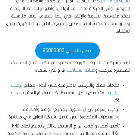
اشتراكات IPTV
بأحدث الباقات، تأمين الملحقات والوصلات عالية
الجودة، توفير الكبلات بمختلف أنواعها وأطوالها، ضبط الترددات
بدقة متناهية، السرعة والإتقان في إنجاز المهام، أسعار منافسة
ومدروسة، خدمات شاملة تغطي جميع مناطق دولة الكويت بدون
استثناء.
اتصل بالفني 96003833
تقدم شركة “ستلايت الكويت” مجموعة متكاملة من الخدمات
المتميزة لتركيب و
صيانة الستلايت
📡 والتي تشمل:
خدمات الفك والتركيب الاحترافية على أيدي معلم
تركيب
ستلايت
متخصص داخل الشعيبة بخبرة تفوق العشر سنوات
🛠️.
تركيب رسيفر بي أن سبورت بجميع أنواعه وأحجامه،
والرسيفرات المتطورة التي تتصل بشبكة الواي فاي مباشرة.
تأمين أفضل وأحدث أنواع الرسيفرات التي تدعم نظام FHD
و4K لمشاهدة فائقة الوضوح من خلال خبراء ستلايت الكويت