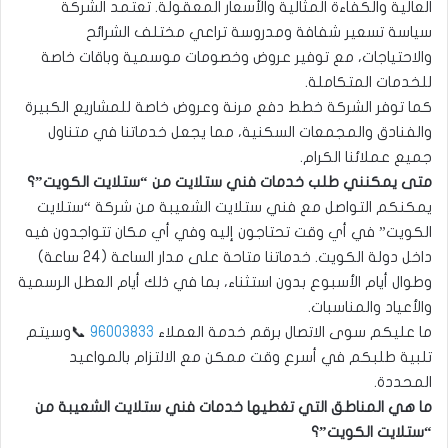
العالية والكفاءة المثالية والأسعار المعقولة. تعتمد الشركة
سياسة تسعير شفافة ومدروسة تراعي مختلف الشرائح
والاحتياجات، مع توفير عروض وخصومات موسمية وباقات خاصة
للخدمات المتكاملة.
كما توفر الشركة خطط دفع مرنة وعروض خاصة للمشاريع الكبيرة
والفنادق والمجمعات السكنية، مما يجعل خدماتنا في متناول
جميع عملائنا الكرام.
متى يمكنني طلب خدمات فني ستلايت من “ستلايت الكويت”؟
يمكنكم التواصل مع فني ستلايت الشعيبة من شركة “ستلايت
الكويت” في أي وقت تحتاجون إليه وفي أي مكان تتواجدون فيه
داخل دولة الكويت. خدماتنا متاحة على مدار الساعة (24 ساعة)
وطوال أيام الأسبوع بدون استثناء، بما في ذلك أيام العطل الرسمية
والأعياد والمناسبات.
ما عليكم سوى الاتصال برقم خدمة العملاء
96003833
📞وسيتم
تلبية طلبكم في أسرع وقت ممكن مع الالتزام بالمواعيد
المحددة.
ما هي المناطق التي تغطيها خدمات فني ستلايت الشعيبة من
“ستلايت الكويت”؟