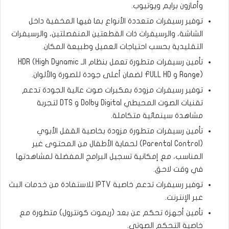
وأمازون برايم ويوتيوب.
توفير رسيفرات متعددة الأنواع بما فيها المخفية داخل
الشاشة، والرسيفرات ذات القطعتين المنفصلتين، والرسيفرات
التقليدية بحسب احتياجات العميل وطبيعة المكان.
تأمين رسيفرات متطورة تعمل بنظام الـ HDR (High Dynamic
Range) و FULL HD لضمان أعلى جودة للصورة والألوان.
توفير رسيفرات مزودة بمكبرات صوت عالية الجودة تدعم
تقنيات الصوت المحيطي Dolby Digital و DTS لتجربة
مشاهدة سينمائية متكاملة.
تأمين رسيفرات متطورة مزودة بخاصية القفل الأبوي
(Parental Control) لحماية الأطفال من المحتوى غير
المناسب، مع إمكانية تسجيل البرامج المفضلة لمشاهدتها
في وقت لاحق.
توفير رسيفرات تدعم خاصية IPTV للاستفادة من خدمات البث
عبر الإنترنت.
تأمين أجهزة تحكم عن بعد (ريموت كونترول) متطورة مع
خاصية التحكم الصوتي.