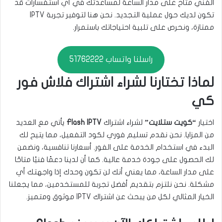
الفني متاح على مدار الساعة لمساعدتك في أي استفسارات قد
تكون لديك حول عملية التجديد. نحن هنا لتوفير تجربة IPTV
ممتازة، ونحرص على تلبية احتياجاتك باستمرار.
راسلنا واتساب 51762222
لماذا تختارنا لشراء اشتراك فلاش فور
كي
اختيار
“كويت ستلايت”
لشراء اشتراك
Flash IPTV
يأتي مع العديد
من المزايا. نحن نقدم تسليم فوري لكود التفعيل، مما يتيح لك
البدء في استخدام الخدمة على الفور. أسعارنا تنافسية، ونضمن
لك الحصول على جودة خدمة عالية. كما أن لدينا دعمًا فنيًا متاحًا
على مدار الساعة، مما يعني أنك لن تكون وحدك إذا واجهتك أي
مشكلة. نحن نلتزم بتقديم أفضل تجربة للمستخدمين، مما يجعلنا
الخيار المثالي لكل من يبحث عن اشتراك IPTV موثوق ومتميز.