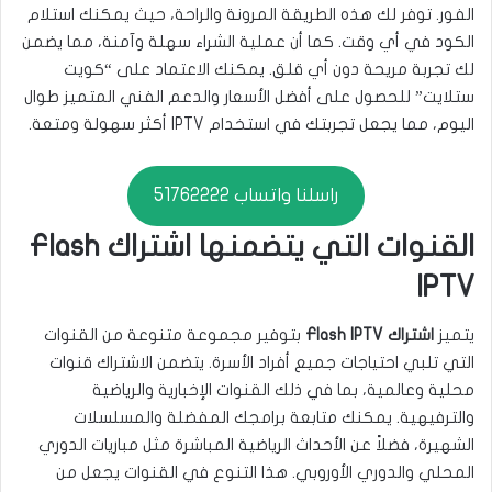
الفور. توفر لك هذه الطريقة المرونة والراحة، حيث يمكنك استلام
الكود في أي وقت. كما أن عملية الشراء سهلة وآمنة، مما يضمن
لك تجربة مريحة دون أي قلق. يمكنك الاعتماد على “كويت
ستلايت” للحصول على أفضل الأسعار والدعم الفني المتميز طوال
اليوم، مما يجعل تجربتك في استخدام IPTV أكثر سهولة ومتعة.
راسلنا واتساب 51762222
القنوات التي يتضمنها اشتراك Flash
IPTV
يتميز
اشتراك Flash IPTV
بتوفير مجموعة متنوعة من القنوات
التي تلبي احتياجات جميع أفراد الأسرة. يتضمن الاشتراك قنوات
محلية وعالمية، بما في ذلك القنوات الإخبارية والرياضية
والترفيهية. يمكنك متابعة برامجك المفضلة والمسلسلات
الشهيرة، فضلاً عن الأحداث الرياضية المباشرة مثل مباريات الدوري
المحلي والدوري الأوروبي. هذا التنوع في القنوات يجعل من