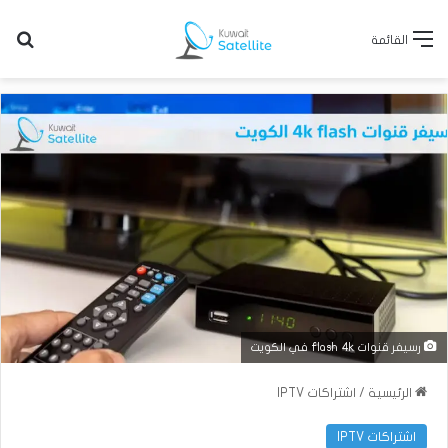
بح
القائمة
رسيفر قنوات flash 4k في الكويت
الرئيسية
/
اشتراكات IPTV
اشتراكات IPTV