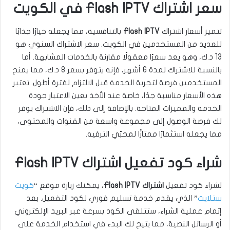
سعر اشتراك Flash IPTV في الكويت
تتميز أسعار اشتراك
Flash IPTV
بالتنافسية، مما يجعله خيارًا جذابًا
للعديد من المستخدمين في الكويت. سعر الاشتراك السنوي هو
13 د.ك، وهو يعد سعرًا معقولًا مقارنة بالخدمات المشابهة. أما
بالنسبة للاشتراك لمدة 6 أشهر، فإنه يتوفر بسعر 8 د.ك، مما يمنح
المستخدمين فرصة لتجربة الخدمة قبل الالتزام لفترة أطول. تعتبر
هذه الأسعار مناسبة جدًا، خاصة عند الأخذ بعين الاعتبار جودة
الخدمة والمميزات المتاحة. بالإضافة إلى ذلك، فإن الاشتراك يوفر
لك فرصة الوصول إلى مجموعة واسعة من القنوات والمحتوى،
مما يجعله استثمارًا ممتازًا لمحبّي الترفيه.
شراء كود تفعيل اشتراك Flash IPTV
لشراء كود تفعيل
اشتراك Flash IPTV
، يمكنك زيارة موقع “
كويت
ستلايت
” الذي يقدم خدمة تسليم فوري لكود التفعيل. بعد
إتمام عملية الشراء، ستتلقى الكود بسرعة عبر البريد الإلكتروني
أو الرسائل النصية، مما يتيح لك البدء في استخدام الخدمة على