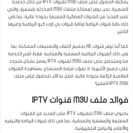
يمكنك الحصول على ملف M3U لقنوات IPTV من خلال خدمتنا
المتميزة. نحن نوفر لعملائنا ملفات M3U المحدثة باستمرار، والتي
تضم العديد من القنوات الفضائية الممتعة بجودة عالية، بما في
ذلك باقة قنوات الرياضة وباقة قنوات بي اوت كيو الرياضية وغيرها
الكثير.
كما أننا نوفر قنوات HD بجميع اللغات والتصنيفات الممكنة، بما
في ذلك القنوات الرياضية المشفرة والمجانية. فقط اشترِ الخدمة
منا وستحصل على ملف M3U لقنوات IPTV يعمل بشكل متجدد
على جميع الأجهزة. لا تفوّت فرصة الاستمتاع بمشاهدة القنوات
العالمية الرائعة بجودة عالية، اتصل بنا الآن للحصول على ملف
IPTV M3U المميز!
فوائد ملف M3U قنوات IPTV
يحتوي ملف M3U للقنوات IPTV على العديد من القنوات
الممتعة والمشفرة والمجانية، بما في ذلك قنوات الرياضة والترفيه
والأفلام والبرامج التلفزيونية.