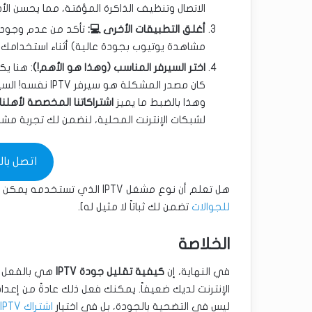
الاتصال وتنظيف الذاكرة المؤقتة، مما يحسن ال
أغلق التطبيقات الأخرى 💻:
تأكد من عدم وجود أ
مشاهدة يوتيوب بجودة عالية) أثناء استخدامك للـ TV
اختر السيرفر المناسب (وهذا هو الأهم!)
: هنا يك
كان مصدر المشكلة
وهذا بالضبط ما يميز
اشتراكاتنا المخصصة لأهلن
لشبكات الإنترنت المحلية، لنضمن لك تجربة مش
اتصل بالفني 
هل تعلم أن نوع مشغل IPTV الذي تستخدمه يمكن أن يغير تجربتك بالكامل؟ اكتشف الآن [
للجوالات
تضمن لك ثباتاً لا مثيل له].
الخلاصة
في النهاية، إن
كيفية تقليل جودة IPTV
هي بالفعل ح
ليس في التضحية بالجودة، بل في اختيار
اشتراك IPTV