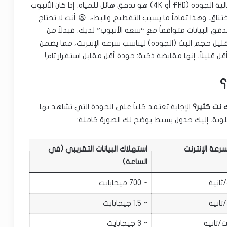
تخيل أن الإنترنت لديك هو أنبوب مياه، وبث القنوات عالية الجودة (FHD أو 4K) هو تدفق هائل للمياه. إذا كان الأنبوب
اق، وهذا تماماً ما يسبب التقطيع والبطء. 😫 أنت لا تحتاج
فق البيانات متوافقاً مع “سعة الأنبوب” لديك. فبدلاً من
قليل حجم البث (الجودة) ليناسب سرعة الإنترنت، مما يضمن
يلاً. إنها مقايضة ذكية: جودة أقل مقابل استقرار تام!
نت كثير؟
الإجابة تعتمد كلياً على الجودة التي تشاهد بها.
طلوبة. إليك جدول بسيط يوضح لك الصورة كاملة:
سرعة الإنترنت
استهلاك البيانات التقريبي (في
الساعة)
~ 700 ميجابايت
~ 1.5 جيجابايت
~ 3 جيجابايت