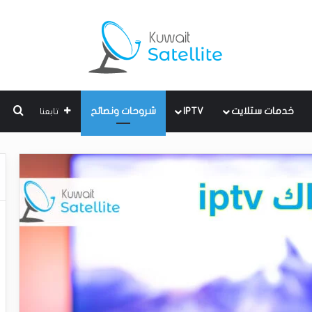
بحث
خدمات ستلايت
IPTV
شروحات ونصائح
تابعنا