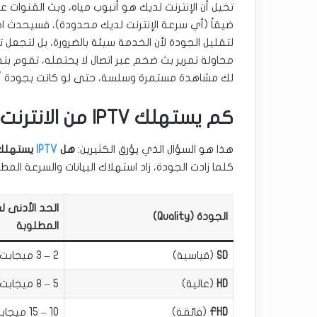
ضيقاً (أي سرعة الإنترنت لديك محدودة)، فسيحدث اختن
لتقليل الجودة لأن الخدمة سيئة بالضرورة، بل لتجعل تد
محاولة تمرير بث ضخم عبر اتصال لا يحتمله، تقوم بت
لك مشاهدة مستمرة وسلسة، حتى لو كانت بجودة أقل قل
كم يستهلك IPTV من الانترنت؟
هذا هو السؤال الذي يؤرق الكثيرين:
هل
IPTV
يستهلك 
كلما زادت الجودة، زاد استهلاك البيانات والسرعة الم
الحد الأدنى ل
الجودة (Quality)
المطلوبة
SD
(قياسية)
2 – 3 ميجابت/ثانية
HD
(عالية)
5 – 8 ميجابت/ثانية
FHD
(فائقة)
10 – 15 ميجابت/ثانية