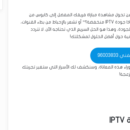
 تحول مشاهدة مباراة فريقك المفضل إلى كابوس من
التقطيع في اللحظات الحاسمة؟ إذا كنت تتساءل “لماذا جودة IPTV منخفضة؟” أو تشعر بالإحباط من بطء القنوات،
ة، وهذا هو الحل السريع الذي تحتاجه الآن. لا تتردد
نية حول أفضل الحلول لمشكلتك!
96003833
اء هذه المعاناة، وسنكشف لك الأسرار التي ستغير تجربتك
I