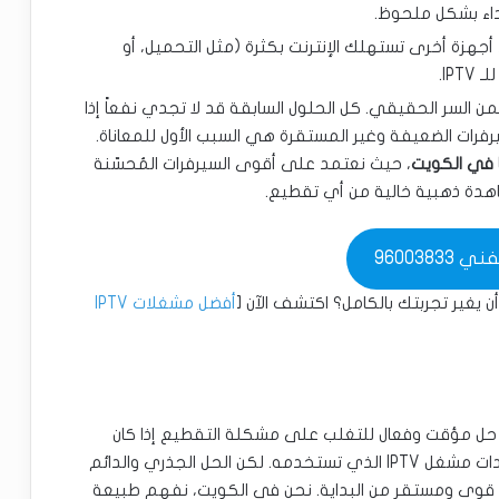
أداء بشكل ملحوظ.
جهزة أخرى تستهلك الإنترنت بكثرة (مثل التحميل، أو
IP.
من السر الحقيقي. كل الحلول السابقة قد لا تجدي نفعاً إذا
 هو سيرفر IPTV نفسه! السيرفرات الضعيفة وغير المستقرة هي السبب الأول للمعاناة.
ا في الكويت
، حيث نعتمد على أقوى السيرفرات المُحسّنة
اهدة ذهبية خالية من أي تقطيع.
96003833
أفضل مشغلات IPTV
ل مؤقت وفعال للتغلب على مشكلة التقطيع إذا كان
الإنترنت لديك ضعيفاً. يمكنك فعل ذلك عادةً من إعدادات مشغل IPTV الذي تستخدمه. لكن الحل الجذري والدائم
قوي ومستقر من البداية. نحن في الكويت، نفهم طبيعة