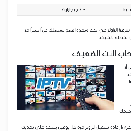
~ 7 جيجابايت
هي نعم وبقوة! فهو يستهلك جزءاً كبيراً من
ى متصلة بالشبكة.
حاب النت الضعيف
 أن
قد
لـ
 يمنحك
ي! إعادة تشغيل الراوتر مرة كل يومين يساعد على تحديث