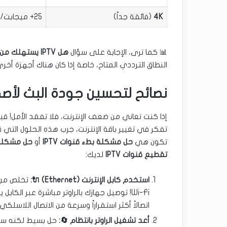
4K
(فائقة جداً)
25+ ميجابت/ثانية
📊 كما ترى، الإجابة على سؤال
هل IPTV يستهلك من سرعة الراوتر
النطاق الترددي المتاح، خاصة إذا كان هناك أجهزة أخر
نصائح لتحسين جودة البث لأص
إذا كنت تعاني من ضعف الإنترنت، فلا تفقد الأمل! قبل
تفكر في تغيير باقة الإنترنت، جرب هذه الحلول التي 
تكون هي
حل مشكلة بطء قنوات IPTV
أو
حل مشكلة
تقطيع قنوات IPTV
لديك:
استخدم كابل الإنترنت (Ethernet) 🔌:
تخلص من ا
Wi-Fi! توصيل جهازك بالراوتر مباشرة عبر الكابل
اتصالاً أكثر استقراراً وسرعة من الاتصال اللاسلكي.
أعد تشغيل الراوتر بانتظام 🔄:
حل بسيط لكنه سحر