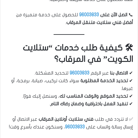
📞
اتصل الآن على
96003833
للحصول على خدمة متميزة من
أفضل فني ستلايت متنقل المرقاب
.
🛠️ كيفية طلب خدمات “ستلايت
الكويت” في المرقاب؟
✔
الاتصال بنا
عبر الرقم
96003833
لتحديد المشكلة.
✔
تحديد الخدمة المطلوبة
سواء كانت تركيب، صيانة، برمجة، أو
غيرها.
✔
تحديد الموقع والوقت المناسب لك
، وسنصل إليك فورًا.
✔
تنفيذ العمل باحترافية وضمان رضاك التام
.
✅ لا تتردد في طلب
فني ستلايت أونلاين المرقاب
عبر الاتصال أو
إرسال رسالة واتساب على
96003833
، وسنكون عندك بأسرع وقت!