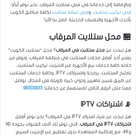
وبالإضافة إلى خدماتنا في فني ستلايت المرقاب، نحن نوفر أيضًا
فني تركيب ستلايت
، و
فني صيانة ستلايت
لكافة مناطق الكويت
بأحدث الأجهزة والتقنيات الحديثة. اتصل بنا الآن!
🏪 محل ستلايت المرقاب
هل تبحث عن
محل ستلايت في المرقاب
؟ محل “ستلايت الكويت”
يعتبر أحد أفضل محلات الستلايت في منطقة المرقاب، ونوفر من
خلاله كافة خدمات بيع الأجهزة عبر الانترنت، تركيب الستلايت،
تصليح الستلايت، برمجة واشتراكات IPTV، وكافة خدمات الستلايت
عن طريق فنيين ماهرين وذوي خبرة طويلة في المجال. تواصل
معنا على الرقم التالي للاستفسار عن خدماتنا:
96003833
📡 اشتراكات IPTV
هل تبحث عن شراء اشتراك IPTV في المرقاب؟ نحن نوفر أفضل
اشتراكات IPTV في المرقاب
، التي توفر لك آلاف القنوات بجودة HD
و4K، مع إمكانية المشاهدة بدون تقطيع عبر الإنترنت السريع.