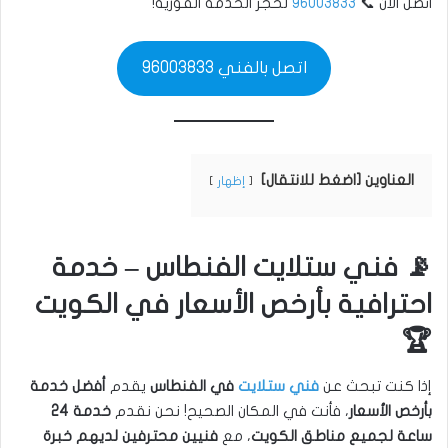
اتصل الآن 📞
96003833
لحجز الخدمة الفورية!
اتصل بالفني 96003833
العناوين [اضغط للانتقال]
إظهار
📡 فني ستلايت الفنطاس – خدمة
احترافية بأرخص الأسعار في الكويت
🏆
إذا كنت تبحث عن
فني ستلايت
في الفنطاس
يقدم
أفضل خدمة
بأرخص الأسعار
، فأنت في المكان الصحيح! نحن نقدم
خدمة 24
ساعة لجميع مناطق الكويت
، مع
فنيين محترفين لديهم خبرة