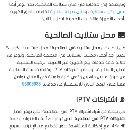
وبالإضافة إلى خدماتنا في فني ستلايت الصالحية، نحن نوفر أيضًا
فني تركيب ستلايت
، و
فني صيانة ستلايت
لكافة مناطق الكويت
بأحدث الأجهزة والتقنيات الحديثة. اتصل بنا الآن!
🏪 محل ستلايت الصالحية
هل تبحث عن
محل ستلايت في الصالحية
؟ محل “ستلايت الكويت”
يعتبر أحد أفضل محلات الستلايت في منطقة الصالحية، ونوفر من
خلاله كافة خدمات بيع الأجهزة عبر الانترنت، تركيب الستلايت،
تصليح الستلايت، برمجة واشتراكات IPTV، وكافة خدمات الستلايت
عن طريق فنيين ماهرين وذوي خبرة طويلة في المجال. تواصل
معنا على الرقم التالي للاستفسار عن خدماتنا:
96003833
📡 اشتراكات IPTV
هل تبحث عن شراء اشتراك IPTV في الصالحية؟ نحن نوفر أفضل
اشتراكات IPTV في الصالحية
، التي توفر لك آلاف القنوات بجودة
HD و4K، مع إمكانية المشاهدة بدون تقطيع عبر الإنترنت السريع.