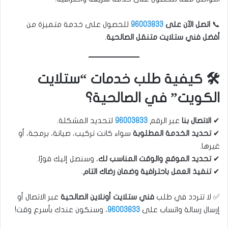
📞
اتصل الآن على
96003833
للحصول على خدمة متميزة من
أفضل فني ستلايت متنقل الصالحية
.
🛠️ كيفية طلب خدمات “ستلايت
الكويت” في الصالحية؟
✔
الاتصال بنا
عبر الرقم
96003833
لتحديد المشكلة.
✔
تحديد الخدمة المطلوبة
سواء كانت تركيب، صيانة، برمجة، أو
غيرها.
✔
تحديد الموقع والوقت المناسب لك
، وسنصل إليك فورًا.
✔
تنفيذ العمل باحترافية وضمان رضاك التام
.
✅ لا تتردد في طلب
فني ستلايت أونلاين الصالحية
عبر الاتصال أو
إرسال رسالة واتساب على
96003833
، وسنكون عندك بأسرع وقت!