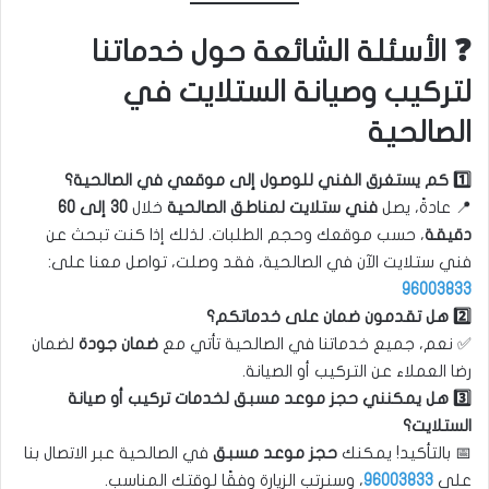
❓ الأسئلة الشائعة حول خدماتنا
لتركيب وصيانة الستلايت في
الصالحية
1️⃣ كم يستغرق الفني للوصول إلى موقعي في الصالحية؟
📍 عادةً، يصل
فني ستلايت لمناطق الصالحية
خلال
30 إلى 60
دقيقة
، حسب موقعك وحجم الطلبات. لذلك إذا كنت تبحث عن
فني ستلايت الآن في الصالحية، فقد وصلت، تواصل معنا على:
96003833
2️⃣ هل تقدمون ضمان على خدماتكم؟
✅ نعم، جميع خدماتنا في الصالحية تأتي مع
ضمان جودة
لضمان
رضا العملاء عن التركيب أو الصيانة.
3️⃣ هل يمكنني حجز موعد مسبق لخدمات تركيب أو صيانة
الستلايت؟
📅 بالتأكيد! يمكنك
حجز موعد مسبق
في الصالحية عبر الاتصال بنا
على
96003833
، وسنرتب الزيارة وفقًا لوقتك المناسب.