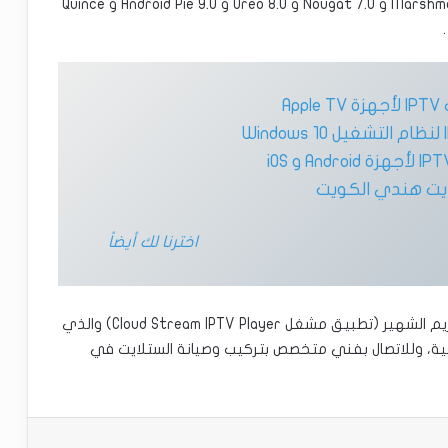
و Android KitKat 4.4 و Lollipop 5.0 و Marshmallow 6.0 و Nougat 7.0 و Oreo 8.0 و Android Pie 9.0 و Quince
Ap
يت هندي الكويت
اخترنا لك أيضاً
وهكذا تكون قد تعرفت على مشغل IPTV كلاود ستريم الشهير (تطبيق مشغل Cloud Stream IPTV Player) والذي
ية، وللاتصال بفني متخصص بتركيب وصيانة الستلايت في