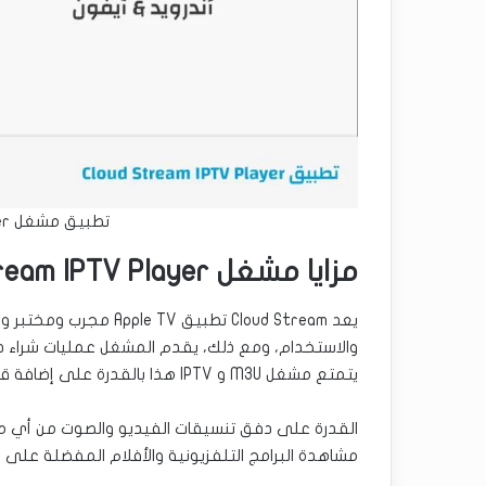
تطبيق مشغل Cloud Stream IPTV Player
مزايا مشغل Cloud Stream IPTV Player
والاستخدام، ومع ذلك، يقدم المشغل عمليات شراء دا
يتمتع مشغل M3U و IPTV هذا بالقدرة على إضافة قوائم تشغيل من جهاز نظام الملفات، عبر الإنترنت أو الحافظة.
القدرة على دفق تنسيقات الفيديو والصوت من أي م
مشاهدة البرامج التلفزيونية والأفلام المفضلة على ه