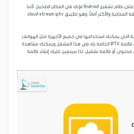
إذا كنت ترغب بمشغل وسائط مفتوح المصدر ويعمل على نظام تشغيل Android فإنك في المكان الصحيح، لأننا
سنتحدث عن إحدى تطبيقات مشغل الوسائط المختلفة المجانية والأكثر أماناً. وهو تطبيق cloud stream iptv
Cl أحد التطبيقات القليلة التي يمكنك استخدامها في جميع الأجهزة مثل الهواتف
الذكية أو أجهزة الكمبيوتر أو التلفزيون، يمكنك إنشاء قائمة IPTV الخاصة بك في هذا المشغل ويمكنك مشاهدة
محتوى أو قائمة تشغيل، لذا سيتعين عليك إنشاء قائمة