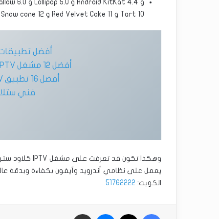
Tart 10 و Red Velvet Cake 11 و Snow cone 12 .
أفضل تطبيقات IPTV لأجهزة ple TV
أفضل 12 مشغل IPTV لنظام التشغيل Windows 10
أفضل 16 تطبيق IPTV لأجهزة Android و iOS
فني ستلا
يعمل على نظامي أندرويد وآيفون بكفاءة وبدقة عال
الكويت:
51762222
فيسبوك
‫X
ماسنجر
مشاركة عبر البريد