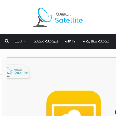
بحث
خدمات ستلايت
IPTV
شروحات ونصائح
تابعنا