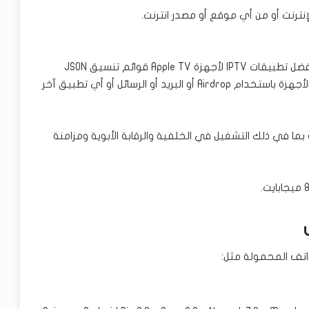
يدعم هذا التطبيق Cloud Stream IPTV Player أحد أفضل تطبيقات IPTV لأجهزة Apple TV قوائم تنسيق JSON
بامتداد إلى W3U و WISE، كما أنه يشارك القوائم بين الأجهزة باستخدام Airdrop أو البريد أو الرسائل أو أي تطبيق آخر
الإضافية بما في ذلك التشغيل في الخلفية والرقابة الأبوية ومزامنة
اتف المحمولة مثل: