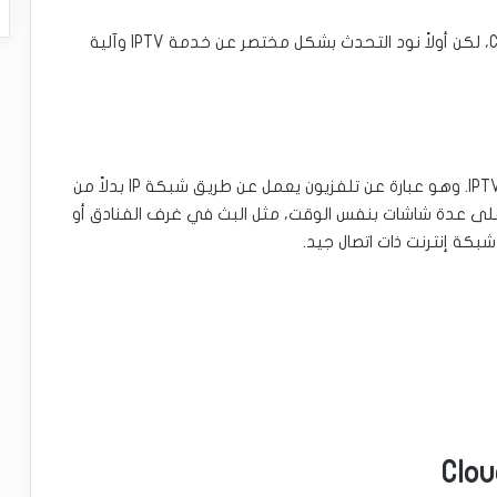
تعرف على تطبيق مشغل Cloud Stream IPTV Player، لكن أولاً نود التحدث بشكل مختصر عن خدمة IPTV وآلية
خدمة تلفزيون بروتوكول الإنترنت هي معنى اختصار IPTV. وهو عبارة عن تلفزيون يعمل عن طريق شبكة IP بدلاً من
 على عدة شاشات بنفس الوقت، مثل البث في غرف الفنادق أو
بكة إنترنت ذات اتصال جيد.