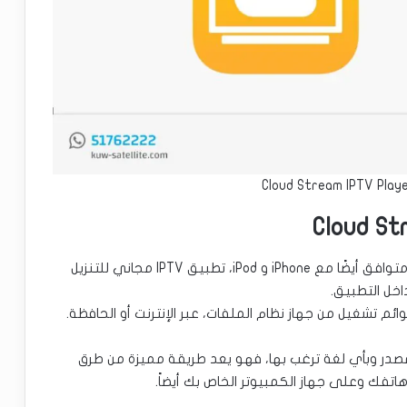
يعد Cloud Stream تطبيق Apple TV مجرب ومختبر ومتوافق أيضًا مع iPhone و iPod، تطبيق IPTV مجاني للتنزيل
خل التطبيق.
صدر وبأي لغة ترغب بها، فهو يعد طريقة مميزة من طرق
اتفك وعلى جهاز الكمبيوتر الخاص بك أيضاً.