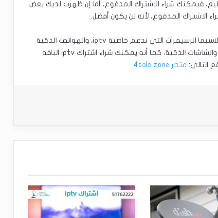
طيع، فيمكنك شراء الاشتراك المدفوع، أما إن ظهرت لديك بعض
ء الاشتراك المدفوع، لأنه لن يكون أفضل.
يمكنك تشغيل الاشتراك بواسطة العديد من الأجهزة، لاسيما الرسيفرات التي تدعم خاصية iptv، والهواتف الذكية
والأجهزة اللوحية، والحواسيب المحمولة والشخصية، والشاشات الذكية، كما أنه يمكنك شراء اشتراك iptv الباقه
متجر 4sale zone