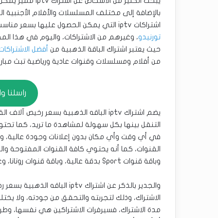
يبحث الكثير من ال
بالإضافة إلى مختلف المسلسلات والأفلام الأجنبية ا
اشتراكات iptv التي يمكن الحصول عليها بسعر مناسب وبميزات قوية، لاسيما اشتراك أروما تي في، و
تورنيدو
حيث يعتبر اشتراك الباقة الذهبية من
أفضل الاشتراكات
من أفلام ومسلسلات وقنوات عادية ورياضية تبث مباري
راسلنا واتسا
يضم اشتراك iptv الباقه الذهبية بسعر رخ
في أي وقت وأي مكان بدون إعلانات وجودة عالية، وي
وباقة قنوات Sport بدقة عالية، وباقة قنوات روتانا، وغيرها من الباقات السورية والخليجية واللبنانية والأجنبية.
والجدير بالذكر عن اشتراك iptv
الاشتراك، وذلك لتجربته والتحقق من جودته، ولا يختل
مدة الاشتراك، فسيرفرات الاشتراكين هي نفسها، وطريق