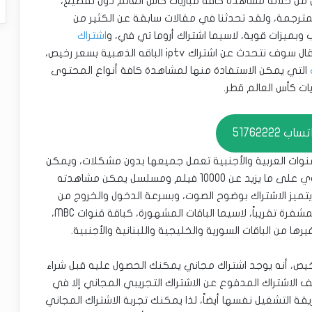
أشخاص عن اشتراك iptv مميز يمكن من خلاله مشاهدة كافة مباريات كأس العالم دون تقطيع،
لمترجمة، ولقد تحدثنا في مقالات سابقة عن الكثير من
اشتراك
، وغيرهم من الاشتراكات، واليوم في هذا المقال سوف نتحدث عن اشتراك iptv الباقه الذهبية بسعر رخيص،
التي يمكن الاستفادة منها لمشاهدة كافة أنواع المحتوى
ات كأس العالم قطر.
ب 51762222
يص آلاف القنوات العربية والأجنبية تعمل جميعها بدون مشكلات، ويمكن
التنقل بينها بكل سهولة لمشاهدة ما تريد، كما تحتوي على ما يزيد عن 10000 فيلم ومسلسل يمكن مشاهدته
تميز الاشتراك بوضوح الصوت، وبسرعة الدخول والخروج من
القنوات، كما أنه يحتوي كافة القنوات المفتوحة والمشفرة تقريباً، لاسيما الباقات المشهورة، كباقة قنوات MBC،
 الباقه الذهبية بسعر رخيص، أنه يوجد اشتراك مجاني يمكنك الحصول عليه قبل شراء
ف الاشتراك المدفوع عن الاشتراك التجريبي المجاني إلا في
ة التشغيل نفسها أيضاً، لذا يمكنك تجربة الاشتراك المجاني