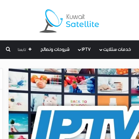
بحث
خدمات ستلايت
IPTV
شروحات ونصائح
تابعنا