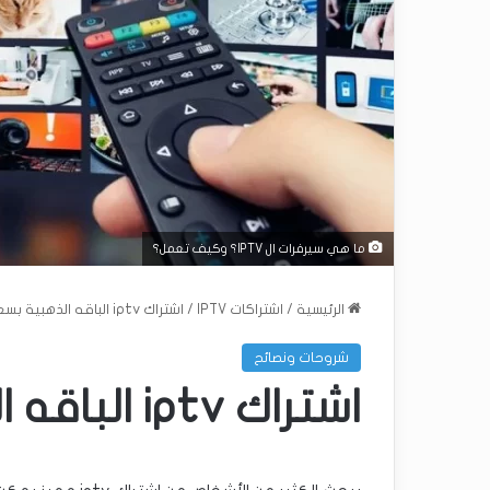
ما هي سيرفرات ال IPTV؟ وكيف تعمل؟
الرئيسية
/
اشتراكات IPTV
/
اشتراك iptv الباقه الذهبية بسعر رخيص
شروحات ونصائح
اشتراك iptv الباقه الذهبية بسعر رخيص