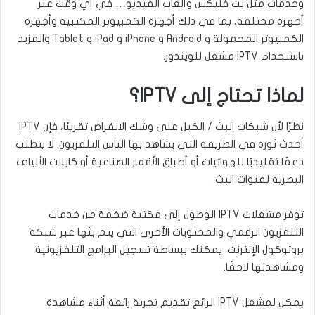
وخدمات مثل نت فليكس وألعاب الفيديو… في أي وقت عبر
أجهزة مختلفة، بما في ذلك أجهزة الكمبيوتر المكتبية وأجهزة
الكمبيوتر المحمولة و Android و iPhone و iPad و Tablet والمزيد
باستخدام IPTV مشغل للويندوز.
لماذا تحتاج إلى IPTV؟
نظرًا لأن شبكات البث / الكبل على وشك الانقراض تقريبًا، فإن IPTV
أحدث ثورة في الطريقة التي يشاهد بها الناس التلفزيون. لا يتطلب
دعمًا تقليديًا للهوائيات أو أطباق الأقمار الصناعية أو كابلات الألياف
البصرية لقنوات البث.
توفر مشغلات IPTV الوصول إلى مكتبة ضخمة من خدمات
التلفزيون الرقمي والمحتويات الأخرى التي يتم بثها عبر شبكة
بروتوكول الإنترنت. يمكنك ببساطة تسجيل البرامج التلفزيونية
ومشاهدتها لاحقًا.
يمكن لمشغل IPTV الرائع تقديم تجربة رائعة أثناء مشاهدة