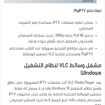
الإطلاق.
لماذا نختار MyIPTV:
يمكن حماية مشغلات IPTV بمساعدة رقم التعريف
الشخصي.
يدعم Full HD بدقة 1080p، بحيث يمكنك الاستمتاع
بالمحتوى المفضل لديك بأفضل جودة ودقة.
قم بتنزيل مقاطع الفيديو بسهولة عند الطلب باستخدام
MyIPTV واستخدم مكتبة VLC لتشغيل الوسائط.
مشغل وسائط VLC لنظام التشغيل
Windows
يعد VLC Media Player أحد مشغلات IPTV المشهورة على نطاق
واسع لنظام التشغيل Windows 10 والذي لا يسمح لك فقط
بتشغيل الوسائط المحلية الخاصة بك ولكن حتى محتويات IPTV
باستخدام ملفات m3u. اتبع المسار أدناه للبث المباشر لمحتوى