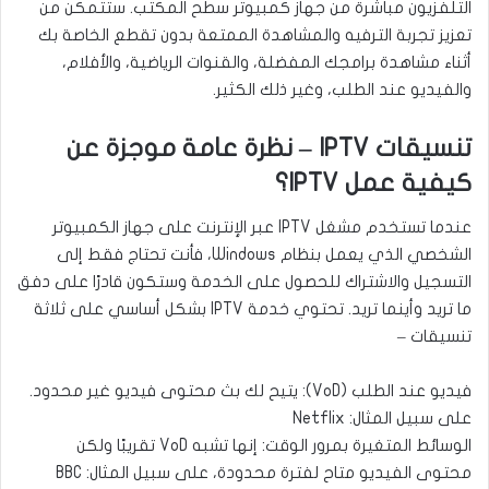
التلفزيون مباشرة من جهاز كمبيوتر سطح المكتب. ستتمكن من
تعزيز تجربة الترفيه والمشاهدة الممتعة بدون تقطع الخاصة بك
أثناء مشاهدة برامجك المفضلة، والقنوات الرياضية، والأفلام،
والفيديو عند الطلب، وغير ذلك الكثير.
تنسيقات IPTV – نظرة عامة موجزة عن
كيفية عمل IPTV؟
عندما تستخدم مشغل IPTV عبر الإنترنت على جهاز الكمبيوتر
الشخصي الذي يعمل بنظام Windows، فأنت تحتاج فقط إلى
التسجيل والاشتراك للحصول على الخدمة وستكون قادرًا على دفق
ما تريد وأينما تريد. تحتوي خدمة IPTV بشكل أساسي على ثلاثة
تنسيقات –
فيديو عند الطلب (VoD): يتيح لك بث محتوى فيديو غير محدود.
على سبيل المثال: Netflix
الوسائط المتغيرة بمرور الوقت: إنها تشبه VoD تقريبًا ولكن
محتوى الفيديو متاح لفترة محدودة، على سبيل المثال: BBC