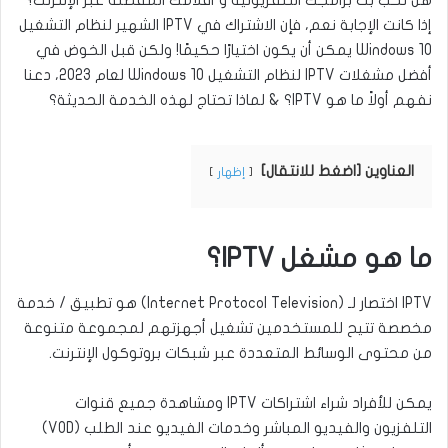
هل تحب بث برامجك التلفزيونية و أفلامك المفضلة عبر الإنترنت؟
إذا كانت الإجابة نعم، فإن الاشتراك في IPTV الشهير لنظام التشغيل
Windows 10 يمكن أن يكون اختيارًا حكيمًا! ولكن قبل الخوض في
أفضل مشغلات IPTV لنظام التشغيل Windows 10 لعام 2023، دعنا
نفهم أولاً ما هو IPTV؟ & لماذا تحتاج لهذه الخدمة الحديثة؟
العناوين [اضغط للانتقال]
إظهار
ما هو مشغل IPTV؟
IPTV اختصار لـ (Internet Protocol Television) هو تطبيق / خدمة
مخصصة تتيح للمستخدمين تشغيل أجهزتهم لمجموعة متنوعة
من محتوى الوسائط المتعددة عبر شبكات بروتوكول الإنترنت.
يمكن للأفراد شراء اشتراكات IPTV ومشاهدة جميع قنوات
التلفزيون والفيديو المباشر وخدمات الفيديو عند الطلب (VOD)