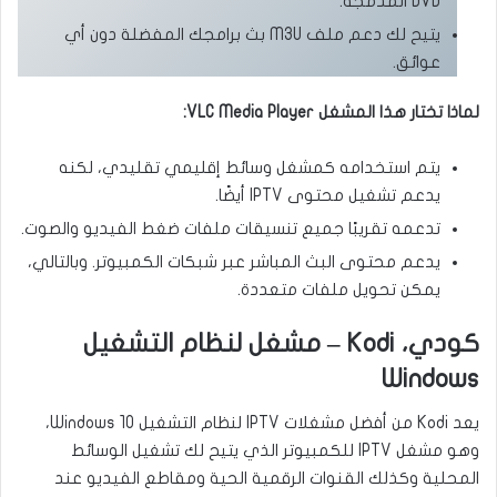
DVD المدمجة.
يتيح لك دعم ملف M3U بث برامجك المفضلة دون أي
عوائق.
لماذا تختار هذا المشغل VLC Media Player:
يتم استخدامه كمشغل وسائط إقليمي تقليدي، لكنه
يدعم تشغيل محتوى IPTV أيضًا.
تدعمه تقريبًا جميع تنسيقات ملفات ضغط الفيديو والصوت.
يدعم محتوى البث المباشر عبر شبكات الكمبيوتر. وبالتالي،
يمكن تحويل ملفات متعددة.
كودي، Kodi – مشغل لنظام التشغيل
Windows
يعد Kodi من أفضل مشغلات IPTV لنظام التشغيل Windows 10،
وهو مشغل IPTV للكمبيوتر الذي يتيح لك تشغيل الوسائط
المحلية وكذلك القنوات الرقمية الحية ومقاطع الفيديو عند