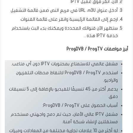
الآن، انقر فوق عميل IPTV
أدخل عنوان URL .m3U في مربع النص ضمن قائمة التشغيل
ارجع إلى القائمة الرئيسية وانقر على قائمة القنوات
ستظهر الآن قنواتك المحددة ويمكنك بدء البث باستخدام
خدمة IPTV هذه .
أبرز مواصفات ProgDVB / ProgTV
مشغل عالمي للاستمتاع بمحتويات IPTV دون أي متاعب.
استخدم ProgDVB / ProgTV لالتقاط محطات التلفزيون
والراديو.
يدعم أكثر من 45 تنسيقًا للفيديو بالإضافة إلى 5 تنسيقات
دفق.
أسباب الحصول على ProgDVB / ProgTV:
مشغل IPTV عالي الأمان، حيث تم دمج واجهتي مستخدم
مستقلتين لإنشاء شبكة آمنة.
له أكثر من 10 علامات تجارية مختلفة من المعادلات وميزات