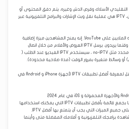
ط التقليدي الأسلاك وقرص الدش وغيره، يتم دفق المحتوى أو
تنزيله عبر اتصال الإنترنت. بكلمات بسيطة يمكننا القول، IPTV هي عملية نقل وبث الإشارات والبرامج التلفزيونية عبر
يختلف IPTV قليلاً عن الفيديو الرقمي الذي يصل إليه الملايين على YouTube. إنه يمنح المشاهدين ميزة إضافية
تتمثل في اختيار العروض التي يرغبون في مشاهدتها وقتما يريدون. يرسل IPTV العروض والأفلام من خلال اتصال
إنترنت قياسي. هذا يعني بدلاً من بث عرض في وقت محدد مثل no-IPTV ، سيستخدم IPTV الفيديو عند الطلب (
الآن بعد أن فهمنا ما هو IPTV وكيف يعمل. دعنا ننتقل لمعرفة أفضل تطبيقات IPTV لأجهزة iPhone و Android في
ينتهي بحثك عن تطبيق IPTV المخصص هنا. لقد قمنا بجمع قائمة بأفضل تطبيقات IPTV التي يمكنك استخدامها
على كل من Android و iOS. تحتوي هذه التطبيقات على جميع الميزات التي يجب أن يتمتع بها أفضل IPTV.
هدة برامجك التلفزيونية و أفلامك المفضلة متى وأينما