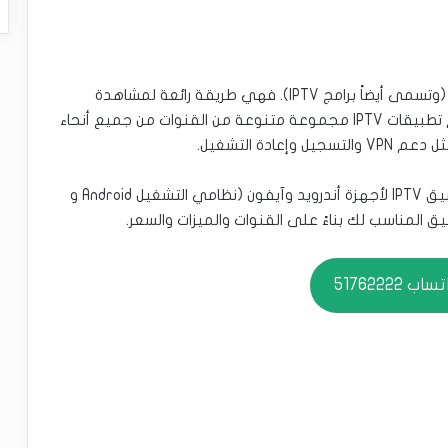
في الآونة الأخيرة، أصبحت تطبيقات IPTV أكثر شيوعًا (وتسمى أيضاً برامج IPTV). فهي طريقة رائعة لمشاهدة
القنوات التلفزيونية على أجهزة Android و iOS. تقدم تطبيقات IPTV مجموعة متنوعة من القنوات من جميع أنحاء
دة التشغيل.
ولذلك في هذه المقالة، سنقارن ونراجع أفضل 16 تطبيق IPTV لأجهزة أندرويد وآيفون (نظامي التشغيل Android و
ب 51762222