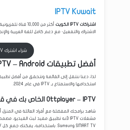
IPTV Kuwait
اشتراكات IPTV الكويت
الاشتراك والتفعيل· مع دعم كامل للغة العربية والإنج
شراء اشترك IPTV
أفضل تطبيقات IPTV – Android و iOS
استخدامها والاستمتاع بـ IPTV في عام 2024.
Ottplayer – IPTV الخاص بك في قائمة تشغيل واحدة