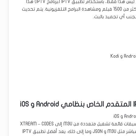
ببث حي عالي الدقة و مباشر للرياضة المفضلة لديك. ليس هذا فقط، باستخدام تطبيق IPTV (برنامج IPTV) هذا
لنظامي التشغيل Android و iOS، يمكنك الاستمتاع بأكثر من 1500 فيلم ومشاهدة البرامج التلفزيونية. يتم تحديث
حل IPTV متقدم محدد من قبل المستخدم يدعم تنسيقات قائمة تشغيل متعددة من M3U إلى XTREAM – CODES
API. باستخدامه، يمكنك مشاهدة خدمات البث غير المباشر مثل M3U و JSON وما إلى ذلك. يعد أفضل تطبيق IPTV