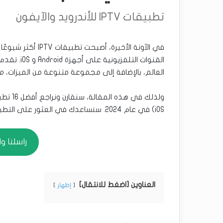
تطبيقات IPTV للأندرويد والآيفون
العالم، بالإضافة إلى مجموعة متنوعة من الميزات، مثل دعم VPN والتسجيل وإعا
iOS) في عام 2024. سنساعدك في العثور على التطبيق المناسب لك بناءً على القنوات والميزات والسعر.
راسلنا واتسا
العناوين [اضغط للانتقال]
إظهار