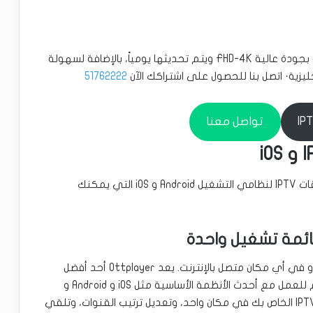
أكثر من 10,000 قناة تلفزيونية بجودة عالية FHD-4K ويتم تحديثها يومياً، بالإضافة لسهولة
ليزية· اتصل بنا للحصول على اشتراكك الآن
51762222
تواصل معنا
لذا، دعنا ننتقل إلى القائمة ونتحقق من أفضل تطبيقات IPTV لنظامي التشغيل Android و iOS التي يمكنك
شاهد برامجك المفضلة مع أفراد العائلة في المنزل أو في أي مكان متصل بالإنترنت. يعد Ottplayer أحد أفضل
مشغلات IPTV لأنه تطبيق مفيد لبث الفيديو، مصمم للعمل مع أحدث الأنظمة الأساسية مثل iOS و Android و
Samsung SMART TV. باستخدامه، يمكنك جمع كل IPTV الخاص بك في مكان واحد، وتعديل ترتيب القنوات، وتلقي