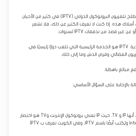
عندما نتحدث عن البث عبر الإنترنت، يتم استخدام مصطلح تلفزيون البروتوكول الدولي (IPTV) في كثير من الأحيان.
لاك هذه. إذا كنت لا تعرف الكثير عن ذلك، فلا تشعر
ر قصد من تدفقات IPTV لسنوات.
لذلك، يمكن تجربة نقلة نوعية في طرق البث التقليدية. IPTV هو الخدمة الرئيسية التي تلعب دورًا رئيسيًا في
زيون الفضائي وقرص الدش وما إلى ذلك.
 مبالغ باهظة.
لفهم الأشياء بشكل أفضل، دعنا نفكر في IPTV على أنها IP و TV. حيث IP تعني بروتوكول الإنترنت وTV هو اختصار
للتلفزيون. وهي اختصار ل Internet Protocol Television ويُكتب أيضًا باسم IPTV، وفي الكويت تعرف ب IPTV