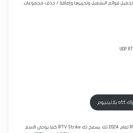
ك تحميل قوائم التشغيل وتحريرها وإضافة / حذف مجموعات
اتينيوم
هل أنت من محبي الرياضة؟ هذا هو أفضل تطبيق IPTV لعام 2024 لك. يسمح لك IPTV Strike كما يوحي الاسم