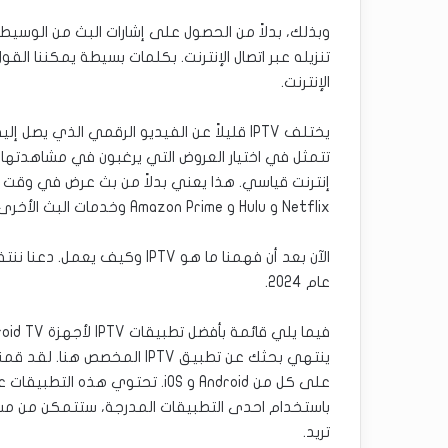
وبذلك، بدلاً من الحصول على إشارات البث من الوسي
الإنترنت.
Netflix و Hulu و Amazon Prime وخدمات البث الأخرى) أو وسائط متغيرة بمرور الوقت (مدة صلاحية محدودة).
عام 2024.
فيما يلي قائمة بأفضل تطبيقات IPTV لأجهزة Android TV والأجهزة المحمولة و iOS في عام 2024
باستخدام احدى التطبيقات المدرجة، ستتمكن من مشا
تريد.